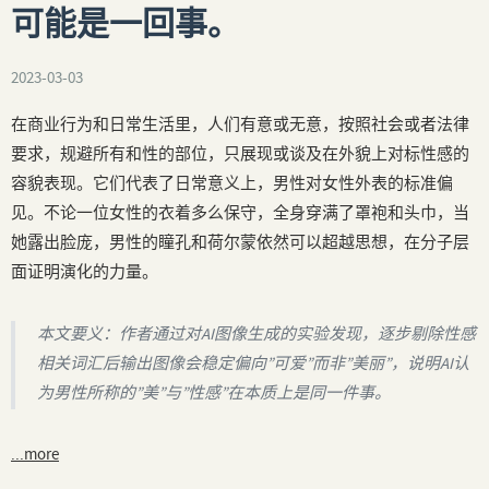
可能是一回事。
2023-03-03
在商业行为和日常生活里，人们有意或无意，按照社会或者法律
要求，规避所有和性的部位，只展现或谈及在外貌上对标性感的
容貌表现。它们代表了日常意义上，男性对女性外表的标准偏
见。不论一位女性的衣着多么保守，全身穿满了罩袍和头巾，当
她露出脸庞，男性的瞳孔和荷尔蒙依然可以超越思想，在分子层
面证明演化的力量。
本文要义：作者通过对AI图像生成的实验发现，逐步剔除性感
相关词汇后输出图像会稳定偏向”可爱”而非”美丽”，说明AI认
为男性所称的”美”与”性感”在本质上是同一件事。
...more