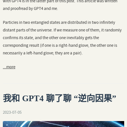
with GPT4 is in the latter part of this post. This article was written
and proofread by GPT4 and me.
Particles in two entangled states are distributed in two infinitely
distant parts of the universe. If we measure one of them, it randomly
confirms its state, and the other one inevitably gets the
corresponding result (if one is a right-hand glove, the other one is
necessarily a left-hand glove; they are a pair).
...more
我和 GPT4 聊了聊 “逆向因果”
2023-07-05