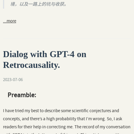
境，以及一路上的坑与收获。
...more
Dialog with GPT-4 on
Retrocausality.
2023-07-06
Preamble:
I have tried my best to describe some scientific conjectures and
concepts, and there’s a high probability that I’m wrong. So, I ask
readers for their help in correcting me. The record of my conversation