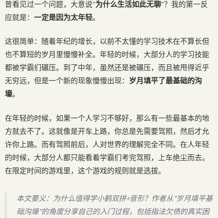
曾看见过一个问题，大意说”
为什么生活如此无聊
”？我的第一反
应就是：
一定是因为太年轻
。
这很简单：随着年纪的增长，以前不太懂的学习技术在不算长但
也不算短的岁月里慢慢补全。年轻的时候，大部分人的学习技能
都被学霸们碾压。到了中年，虽然还是被碾压，而且被甩得近乎
无穷远，但是一个新的现象慢慢出现：
岁月填平了最基础的沟
壕
。
在年轻的时候，如果一个人学习不够好，那么有一些最基本的地
方就去不了。这就像是开车上路，你总是先需要驾照，然后才允
许你上路。而有驾照前后，人对世界的理解完全不同。在人年轻
的时候，大部分人都只能看着学霸们考完驾照，上车绝尘而去。
在限定时间的游戏里，这个游戏的规则就是选拔。
本文要义：为什么值得学小鹤双拼+音形？作者从”岁月填平基
础沟壕”的角度分享自己的入门过程，包括指法欠债的真实困