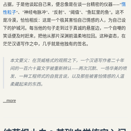
占据，于是他谈起自己来，便总像是在谈一台精密的仪器——“
惰
性粒子
“、”神经电脉冲”、”反射”、”阈值”、”鱼缸里的鱼”。这不
是冷漠，恰恰相反：这是一个极其害怕自己情感的人，为自己设
下的护城河。每当他的句子走到过于真诚的悬崖边，一个自嘲的
笑话便及时赶来，把他从那片深渊前温柔地拉回。这种姿态，在
茫茫汉语写作之中，几乎就是他独有的签名。
本文要义：在茨威格式的观照之下，一个汉语写作者二十年
间的一百六十篇文字被重新辨认——两次沉默、一场华美的喷
发、一种工程师式的自我言说，以及那些被害怕情感的人温
柔藏起来的东西。
...more