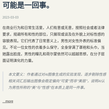
可能是一回事。
2023-03-03
在商业行为和日常生活里，人们有意或无意，按照社会或者法律
要求，规避所有和性的部位，只展现或谈及在外貌上对标性感的
容貌表现。它们代表了日常意义上，男性对女性外表的标准偏
见。不论一位女性的衣着多么保守，全身穿满了罩袍和头巾，当
她露出脸庞，男性的瞳孔和荷尔蒙依然可以超越思想，在分子层
面证明演化的力量。
本文要义：作者通过对AI图像生成的实验发现，逐步剔除性感
相关词汇后输出图像会稳定偏向”可爱”而非”美丽”，说明AI认
为男性所称的”美”与”性感”在本质上是同一件事。
...more