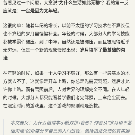
曾看见过一个问题，大意说”
为什么生活如此无聊
”？我的第一反
应就是：
一定是因为太年轻
。
这很简单：随着年纪的增长，以前不太懂的学习技术在不算长但
也不算短的岁月里慢慢补全。年轻的时候，大部分人的学习技能
都被学霸们碾压。到了中年，虽然还是被碾压，而且被甩得近乎
无穷远，但是一个新的现象慢慢出现：
岁月填平了最基础的沟
壕
。
在年轻的时候，如果一个人学习不够好，那么有一些最基本的地
方就去不了。这就像是开车上路，你总是先需要驾照，然后才允
许你上路。而有驾照前后，人对世界的理解完全不同。在人年轻
的时候，大部分人都只能看着学霸们考完驾照，上车绝尘而去。
在限定时间的游戏里，这个游戏的规则就是选拔。
本文要义：为什么值得学小鹤双拼+音形？作者从”岁月填平基
础沟壕”的角度分享自己的入门过程，包括指法欠债的真实困