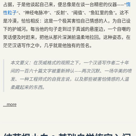
占据，于是他谈起自己来，便总像是在谈一台精密的仪器——“
惰
性粒子
“、”神经电脉冲”、”反射”、”阈值”、”鱼缸里的鱼”。这不
是冷漠，恰恰相反：这是一个极其害怕自己情感的人，为自己设
下的护城河。每当他的句子走到过于真诚的悬崖边，一个自嘲的
笑话便及时赶来，把他从那片深渊前温柔地拉回。这种姿态，在
茫茫汉语写作之中，几乎就是他独有的签名。
本文要义：在茨威格式的观照之下，一个汉语写作者二十年
间的一百六十篇文字被重新辨认——两次沉默、一场华美的喷
发、一种工程师式的自我言说，以及那些被害怕情感的人温
柔藏起来的东西。
...more