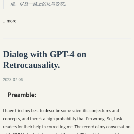
境，以及一路上的坑与收获。
...more
Dialog with GPT-4 on
Retrocausality.
2023-07-06
Preamble:
I have tried my best to describe some scientific conjectures and
concepts, and there’s a high probability that I’m wrong. So, I ask
readers for their help in correcting me. The record of my conversation