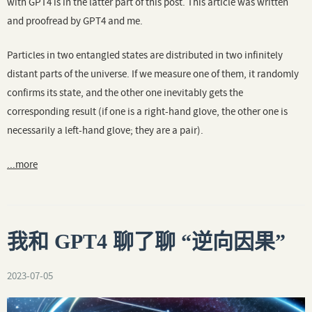
with GPT4 is in the latter part of this post. This article was written
and proofread by GPT4 and me.
Particles in two entangled states are distributed in two infinitely
distant parts of the universe. If we measure one of them, it randomly
confirms its state, and the other one inevitably gets the
corresponding result (if one is a right-hand glove, the other one is
necessarily a left-hand glove; they are a pair).
...more
我和 GPT4 聊了聊 “逆向因果”
2023-07-05